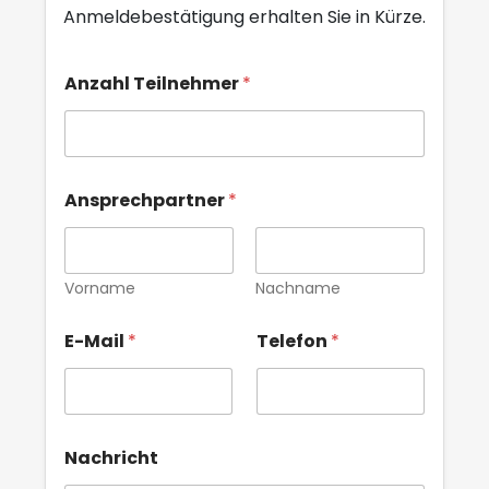
Anmeldebestätigung erhalten Sie in Kürze.
A
Anzahl Teilnehmer
*
n
m
e
l
d
u
Ansprechpartner
*
n
g
A
n
Vorname
Nachname
z
a
h
E-Mail
*
Telefon
*
l
*
Nachricht